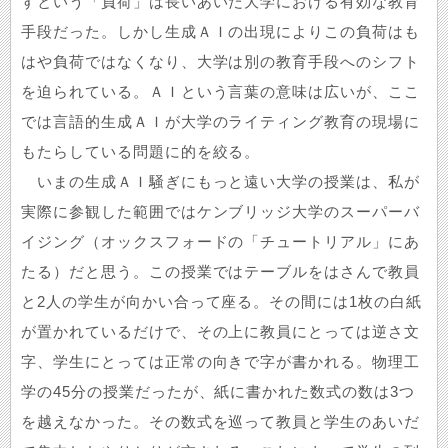
すという「負荷」は長いあいだ大学における有効な教育
手段だった。しかし生成ＡＩの出現によりこの負荷はも
はや負荷ではなくなり、大学は別の教育手段へのシフト
を迫られている。ＡＩという言葉の意味は広いが、ここ
では言語的生成ＡＩが大学のライティング教育の現場に
もたらしている問題に的を絞る。
いまの生成ＡＩ騒ぎにもっと遠い大学の授業は、私が
実際に参観した範囲ではケンブリッジ大学のスーパーバ
イジング（オックスフォードの「チュートリアル」にあ
たる）だと思う。この授業ではテーブルをはさんで教員
と2人の学生が向かい合って座る。その間には1枚の白紙
が置かれているだけで、その上に教員にとっては逆さ文
字、学生にとっては正常の向きで字が書かれる。物理工
学の45分の授業だったが、紙に書かれた数式の数は3つ
を越えなかった。その数式を巡って教員と学生のあいだ