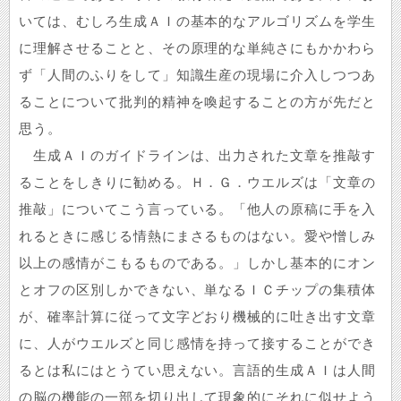
いては、むしろ生成ＡＩの基本的なアルゴリズムを学生
に理解させることと、その原理的な単純さにもかかわら
ず「人間のふりをして」知識生産の現場に介入しつつあ
ることについて批判的精神を喚起することの方が先だと
思う。
生成ＡＩのガイドラインは、出力された文章を推敲す
ることをしきりに勧める。Ｈ．Ｇ．ウエルズは「文章の
推敲」についてこう言っている。「他人の原稿に手を入
れるときに感じる情熱にまさるものはない。愛や憎しみ
以上の感情がこもるものである。」しかし基本的にオン
とオフの区別しかできない、単なるＩＣチップの集積体
が、確率計算に従って文字どおり機械的に吐き出す文章
に、人がウエルズと同じ感情を持って接することができ
るとは私にはとうてい思えない。言語的生成ＡＩは人間
の脳の機能の一部を切り出して現象的にそれに似せよう