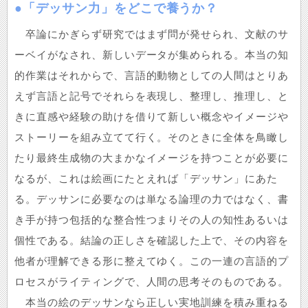
●「デッサン力」をどこで養うか？
卒論にかぎらず研究ではまず問が発せられ、文献のサ
ーベイがなされ、新しいデータが集められる。本当の知
的作業はそれからで、言語的動物としての人間はとりあ
えず言語と記号でそれらを表現し、整理し、推理し、と
きに直感や経験の助けを借りて新しい概念やイメージや
ストーリーを組み立てて行く。そのときに全体を鳥瞰し
たり最終生成物の大まかなイメージを持つことが必要に
なるが、これは絵画にたとえれば「デッサン」にあた
る。デッサンに必要なのは単なる論理の力ではなく、書
き手が持つ包括的な整合性つまりその人の知性あるいは
個性である。結論の正しさを確認した上で、その内容を
他者が理解できる形に整えてゆく。この一連の言語的プ
ロセスがライティングで、人間の思考そのものである。
本当の絵のデッサンなら正しい実地訓練を積み重ねる