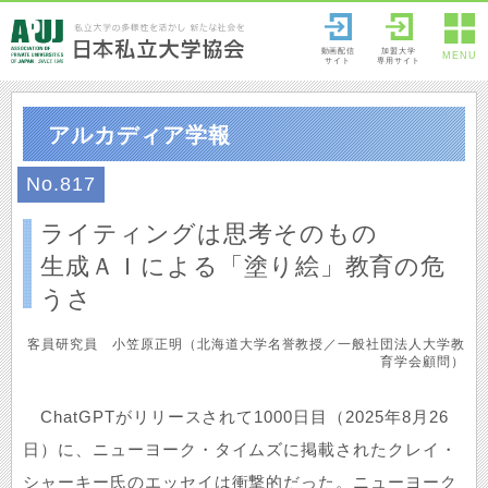
動画配信
加盟大学
MENU
サイト
専用サイト
アルカディア学報
No.817
ライティングは思考そのもの
生成ＡＩによる「塗り絵」教育の危
うさ
客員研究員 小笠原正明（北海道大学名誉教授／一般社団法人大学教
育学会顧問）
ChatGPTがリリースされて1000日目（2025年8月26
日）に、ニューヨーク・タイムズに掲載されたクレイ・
シャーキー氏のエッセイは衝撃的だった。ニューヨーク