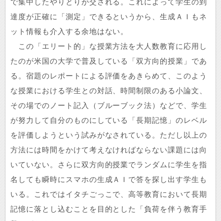
で集中したやりとりが交される。これによって学生の到
達度が正確に「測定」できるというから、生成ＡＩもネ
ット情報も介入する余地はない。
この「エリート的」な授業方法を大人数教育に応用し
たのが米国の大学で普及している「双方向的授業」であ
る。宿題のレポートによる評価をあきらめて、このよう
な授業における学生との対話、時間制限のある小論文、
その場でのノート記入（ブルーブック法）などで、学生
が努力して自分のものにしている「長期記憶」のレベル
を評価しようという試みがなされている。ただし以上の
方法には時間をかけて考えなければならない課題には向
いていない。さらに双方向的授業でランダムに学生を指
名しても瞬時にスマホの生成ＡＩで答を探し出す学生も
いる。これではイタチごっこで、高等教育において長期
記憶に落とし込むことを目的とした「負荷を伴う教育手