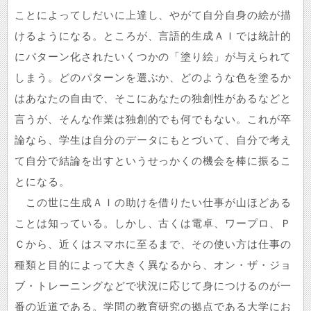
ことによってしだいに上達し、やがて自分自身の絵が描
けるようになる。ところが、言語的生成ＡＩでは統計的
にパターン化されたいくつかの「塗り絵」が与えられて
しまう。どのパターンを選ぶか、どのような色を塗るか
はあなたの自由で、そこにあなたの独創性があるなどと
言うが、そんな作業は独創的でも何でもない。これが卒
論なら、学生は自分のデータにもとづいて、自分で考え
て自分で結論を出すというせっかくの機会を棒に振るこ
とになる。
この世に生成ＡＩの助けを借りたい仕事が山ほどある
ことは知っている。しかし、古くは電卓、ワープロ、Ｐ
Ｃから、近くはスマホに至るまで、その使い方は仕事の
種類と目的によって大きく異なるから、オン・ザ・ジョ
ブ・トレーニングなどで状況に応じて身につけるのが一
番の近道である。学問の教育研究の拠点である大学にお