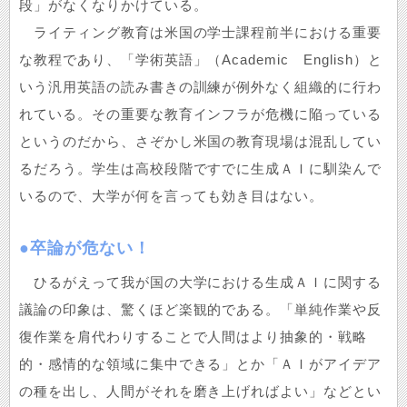
段」がなくなりかけている。
ライティング教育は米国の学士課程前半における重要
な教程であり、「学術英語」（Academic English）と
いう汎用英語の読み書きの訓練が例外なく組織的に行わ
れている。その重要な教育インフラが危機に陥っている
というのだから、さぞかし米国の教育現場は混乱してい
るだろう。学生は高校段階ですでに生成ＡＩに馴染んで
いるので、大学が何を言っても効き目はない。
●卒論が危ない！
ひるがえって我が国の大学における生成ＡＩに関する
議論の印象は、驚くほど楽観的である。「単純作業や反
復作業を肩代わりすることで人間はより抽象的・戦略
的・感情的な領域に集中できる」とか「ＡＩがアイデア
の種を出し、人間がそれを磨き上げればよい」などとい