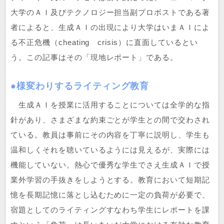
大学のＡＩ及びテクノロジー担当副プロボストである著
者によると、生成ＡＩの出現により大学はいまＡＩによ
る不正危機（cheating crisis）に直面しているとい
う。この記事はその「現地レポート」である。
●様変わりするライティング教育
生成ＡＩを授業に活用することについては全学的な指
針があり、さまざまな約束ごとが学生との間で交わされ
ている。教員は事前にその内容を丁寧に説明し、学生も
温和しくそれを聴いているようには見えるが、実際には
機能していない。熱心で優秀な学生でさえ生成ＡＩで授
業外学習の手抜きをしようとする。教育において短期記
憶を長期記憶に落とし込むために一定の負荷が必要で、
宿題としてのライティングすなわち学生にレポートを課